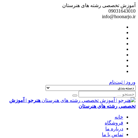
آموزش تخصصی رشته های هنرستان
09031643010
info@hoonarjo.ir
ورود | ثبت‌نام
هنرجو | آموزش
تخصصی رشته های هنرستان
خانه
فروشگاه
درباره ما
تماس با ما