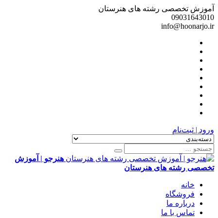
آموزش تخصصی رشته های هنرستان
09031643010
info@hoonarjo.ir
ورود | ثبت‌نام
هنرجو | آموزش
تخصصی رشته های هنرستان
خانه
فروشگاه
درباره ما
تماس با ما