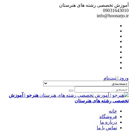
آموزش تخصصی رشته های هنرستان
09031643010
info@hoonarjo.ir
ورود | ثبت‌نام
هنرجو | آموزش
تخصصی رشته های هنرستان
خانه
فروشگاه
درباره ما
تماس با ما