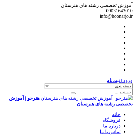
آموزش تخصصی رشته های هنرستان
09031643010
info@hoonarjo.ir
ورود | ثبت‌نام
هنرجو | آموزش
تخصصی رشته های هنرستان
خانه
فروشگاه
درباره ما
تماس با ما