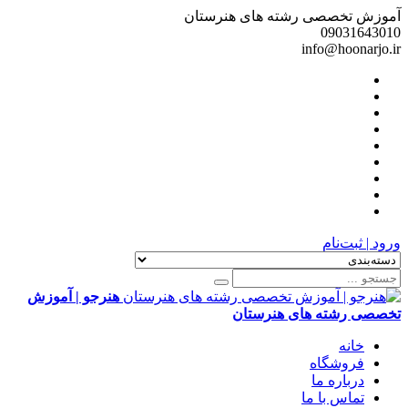
آموزش تخصصی رشته های هنرستان
09031643010
info@hoonarjo.ir
ورود | ثبت‌نام
هنرجو | آموزش
تخصصی رشته های هنرستان
خانه
فروشگاه
درباره ما
تماس با ما