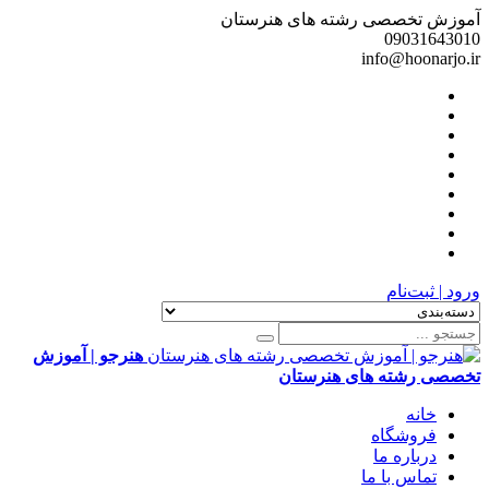
آموزش تخصصی رشته های هنرستان
09031643010
info@hoonarjo.ir
ورود | ثبت‌نام
هنرجو | آموزش
تخصصی رشته های هنرستان
خانه
فروشگاه
درباره ما
تماس با ما