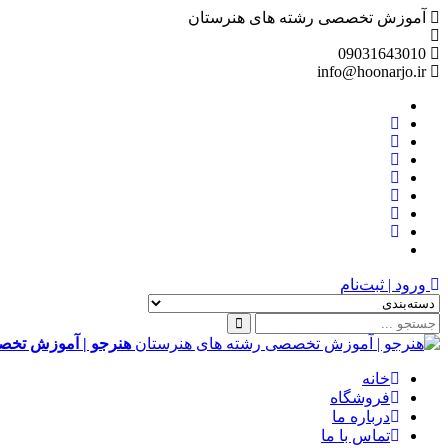
آموزش تخصصی رشته های هنرستان
09031643010
info@hoonarjo.ir
ورود | ثبت‌نام
هنرجو | آموزش تخص
خانه
فروشگاه
درباره ما
تماس با ما