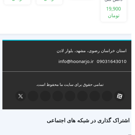
شبکه و
پایه |
19,900
نرم‌افزار |
رشته
تومان
پودمان اول
شبکه و
| فایل
نرم‌افزار |
PDF
پودمان دوم
| فایل
PDF
استان خراسان رضوی، مشهد، بلوار لادن
info@hoonarjo.ir
09031643010
تمامی حقوق برای سایت ما محفوظ است.
اشتراک گذاری در شبکه های اجتماعی