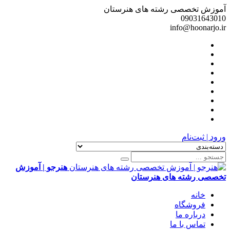
آموزش تخصصی رشته های هنرستان
09031643010
info@hoonarjo.ir
ورود | ثبت‌نام
هنرجو | آموزش
تخصصی رشته های هنرستان
خانه
فروشگاه
درباره ما
تماس با ما