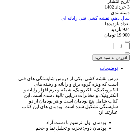
تاریخ انتشار
3 خرداد 1402
دسته‌بندی
سال دهم
،
نقشه کشی فنی رایانه ای
تعداد بازدیدها
924 بازدید
19,900
تومان
تعداد:
نقشه
کشی
افزودن به سبد خرید
دهم
صفحه
توضیحات
170
درس نقشه کشی، یکی از دروس شایستگی های فنی
شکل
است که ویژه گروه برق و رایانه و رشته های
شماره
1
الکتروتکنیک، الکترونیک، شبکه و نرم افزار رایانه و
الکترونیک و مخابرات دریایی تالیف شده است. این
کتاب شامل پنج پودمان است و هر پودمان از دو
شایستگی تشکیل شده است. پودمان های این کتاب
عبارتند از:
پودمان اول: ترسیم با دست آزاد
پودمان دوم: تجزیه و تحلیل نما و حجم