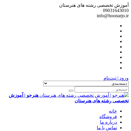
آموزش تخصصی رشته های هنرستان
09031643010
info@hoonarjo.ir
ورود | ثبت‌نام
هنرجو | آموزش
تخصصی رشته های هنرستان
خانه
فروشگاه
درباره ما
تماس با ما