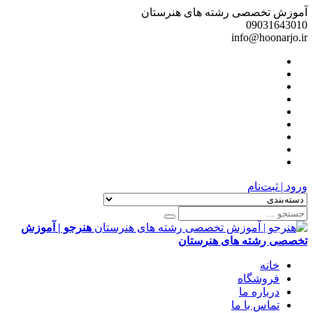
آموزش تخصصی رشته های هنرستان
09031643010
info@hoonarjo.ir
ورود | ثبت‌نام
هنرجو | آموزش
تخصصی رشته های هنرستان
خانه
فروشگاه
درباره ما
تماس با ما