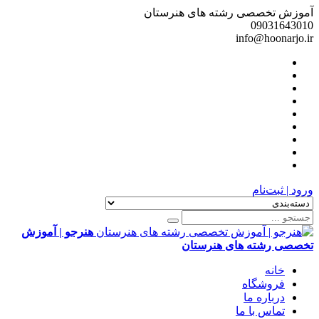
آموزش تخصصی رشته های هنرستان
09031643010
info@hoonarjo.ir
ورود | ثبت‌نام
هنرجو | آموزش
تخصصی رشته های هنرستان
خانه
فروشگاه
درباره ما
تماس با ما