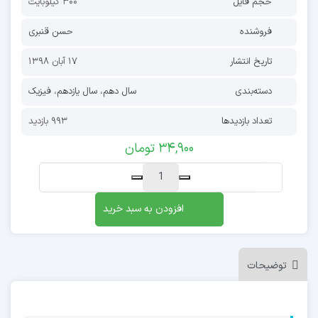
حجم فایل
300 کیلوبایت
فروشنده
حسن قنبری
تاریخ انتشار
17 آبان 1398
دسته‌بندی
سال دهم
،
سال یازدهم
،
فیزیک
تعداد بازدیدها
993 بازدید
34,900
تومان
افزودن به سبد خرید
توضیحات