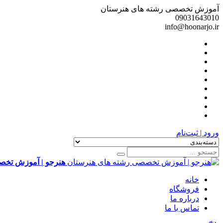
آموزش تخصصی رشته های هنرستان
09031643010
info@hoonarjo.ir
ورود | ثبت‌نام
هنرجو | آموزش تخص
خانه
فروشگاه
درباره ما
تماس با ما