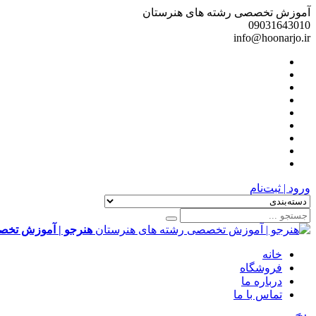
آموزش تخصصی رشته های هنرستان
09031643010
info@hoonarjo.ir
ورود | ثبت‌نام
هنرجو | آموزش تخص
خانه
فروشگاه
درباره ما
تماس با ما