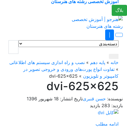
وزش تخصصی رشته های هنرستان
|
ه
»
پایه دهم
»
نصب و راه اندازی سیستم های اطلاعاتی
فاوت انواع پورت‌های ورودی و خروجی تصویر در
پیوتر و تلویزیون
»
dvi-625×625
dvi-625×62
نده:
حسن قنبری
تاریخ انتشار:
18 شهریور 1396
د:
283 بازدید
امه مطلب