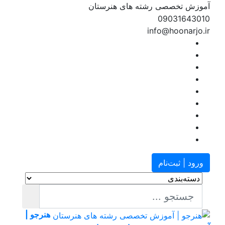
وزش تخصصی رشته های هنرستان
090316430
info@hoonarjo.
رود | ثبت‌نام
هنرجو |