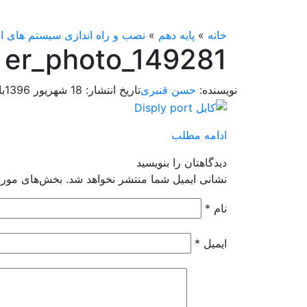
خانه
»
پایه دهم
»
نصب و راه اندازی سیستم های ا
er_photo_149281
نویسنده:
حسن قنبری
تاریخ انتشار:
18 شهریور 1396
با
ادامه مطلب
دیدگاهتان را بنویسید
نشانی ایمیل شما منتشر نخواهد شد.
بخش‌های موردن
نام
*
ایمیل
*