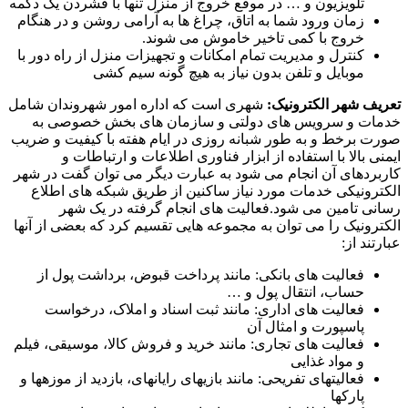
تلویزیون و … در موقع خروج از منزل تنها با فشردن یک دکمه
زمان ورود شما به اتاق، چراغ ها به آرامی روشن و در هنگام
خروج با کمی تاخیر خاموش می شوند.
کنترل و مدیریت تمام امکانات و تجهیزات منزل از راه دور با
موبایل و تلفن بدون نیاز به هیچ گونه سیم کشی
تعریف شهر الکترونیک:
شهری است که اداره امور شهروندان شامل
خدمات و سرویس های دولتی و سازمان های بخش خصوصی به
صورت برخط و به طور شبانه روزی در ایام هفته با کیفیت و ضریب
ایمنی بالا با استفاده از ابزار فناوری اطلاعات و ارتباطات و
کاربردهای آن انجام می شود به عبارت دیگر می توان گفت در شهر
الکترونیکی خدمات مورد نیاز ساکنین از طریق شبکه های اطلاع
رسانی تامین می شود.فعالیت های انجام گرفته در یک شهر
الکترونیک را می توان به مجموعه هایی تقسیم کرد که بعضی از آنها
عبارتند از:
فعالیت های بانکی: مانند پرداخت قبوض، برداشت پول از
حساب، انتقال پول و …
فعالیت های اداری: مانند ثبت اسناد و املاک، درخواست
پاسپورت و امثال آن
فعالیت های تجاری: مانند خرید و فروش کالا، موسیقی، فیلم
و مواد غذایی
فعالیت­های تفریحی: مانند بازی­های رایانه­ای، بازدید از موزه­ها و
پارک­ها