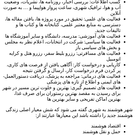
کسب اطلاعات: بررسی اخبار، روزنامه ها، نشریات، وضعیت
آب و هوا، ترافیک شهری، ساعت پرواز هواپیما و … به صورت
آنلاین
فعالیت های علمی: تحقیق در مورد پروژه ­ها، یافتن مقاله­ ها،
دسترسی به منابع معتبر علمی، کتابخانه ­ها و کتاب­ ها و
تالیفات جدید.
فعالیت های آموزشی: مدرسه، دانشگاه و سایر آموزشگاه ­ها
فعالیت ها سیاسی: شرکت در انتخابات، اعلام نظر به مجلس
و بخش های سیاسی باز
فعالیت های مسافرتی: رزرو بلیط سفر، رزرو هتل و کرایه
اتومبیل
کاریابی و درخواست کار: آگاهی یافتن از فرصت­ های کاری،
پر کردن فرم درخواست کار، ارسال و گرفتن نتیجه
فعالیت­ های درمانی: مراجعه به پزشک، دریافت دستورالعمل­
های ایمنی و اطلاع از تازه ­های پزشکی
فعالیت­ های تصمیم گیری: بهترین و خلوت ترین مسیر در شهر
برای رسیدن به مقصد بهترین رستوران برای صرف غذا،
بهترین اماکن تفریحی و سایر بهترین ها
شهر هوشمند به شهری گفته می شود که شش معیار اصلی زندگی
هوشمند جدید را داشته باشد این معیارها عبارتند از:
اقتصاد هوشمند
حمل و نقل هوشمند