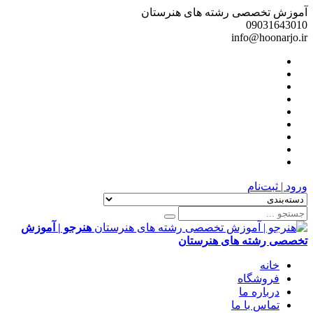
آموزش تخصصی رشته های هنرستان
09031643010
info@hoonarjo.ir
ورود | ثبت‌نام
هنرجو | آموزش
تخصصی رشته های هنرستان
خانه
فروشگاه
درباره ما
تماس با ما