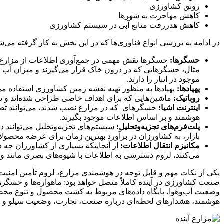
رونق کشاورزی
کاهش مهاجرت به شهرها
کاهش هدررفت منابع آبی در سیستم کشاورزی
در ادامه به بررسی انواع فناوری‌ها که در این بخش به کار گرفته می‌ش
حسگرها:
حسگرها نقش مهمی در جمع‌آوری اطلاعات از مزارع را ب
مثال، حسگرهایی که در درون خاک قرار می‌گیرند و میزان آب 
موجود در انبار را دارند.
پهپادها:
پهپادها به منظور تهیه نقشه زمین کشاورزی استفاده می
روباتیک:
ماشین‌هایی که برای اهداف خاصی طراحی شده‌اند و تم
اینترنت اشیا:
حسگرهای که در مزارع نصب شدند، می‌توانند تصم
هوشمند و بر اساس اطلاعات موجود بگیرند.
پلت‌فرم‌های تجزیه‌و‌تحلیل:
سیستم‌های تجزیه‌وتحلیل می‌توانند در
بازار، به کشاورزان در برآورد بهترین زمان برای عرضه محصولا
مکانیزم انتقال اطلاعات:
از آنجاییکه بسیاری از کشاورزان چه 
می‌کنند، لزوم دسترسی به اطلاعات با شیوه‌های بصری مانند ویدئ
یکی از نکات مهم و قابل توجه در هوشمندی مزارع، لزوم تأمین امنی
صنعت کشاورزی در آینده کاملاً متصل خواهد بود: ماهواره‌ها و حسگره
وضعیت آب‌و‌هوا، پایگاه داده‌های مربوط به کشت محصول و تنوع محص
هوشمند، هشدارهای لحظه‌ای درباره صنعت، تجارت، وضعیت سیلو و …