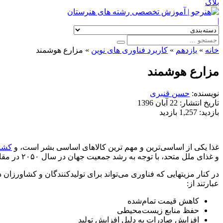
بلاگ
|
خانه
»
یازدهم
»
کاربرد فناوری های نوین
»
مزارع هوشمند
مزارع هوشمند
نویسنده:
حسن قنبری
تاریخ انتشار:
22 آبان 1396
بازدید:
1,257 بازدید
غذا یکی از اساسی‌ترین و مهم ترین کالاهای اساسی بشر است، و
کشا
و غذای ملل متحد، با توجه به رشد جمعیت جهان در سال ۲۰۵۰ در مقایسه با سال ۲۰۰۶ به اندازه ۶۰ درصد بیشتر مواد غذایی نیاز داریم.
در کنار مزیتهایی که فناوری می‌تواند برای تولیدکنندگان و کشاورزان
عبارتند از:
کاهش قیمت تمام‌شده
حفظ منابع زیست‌محیطی
افزایش صادرات به دلیل افزایش تولید