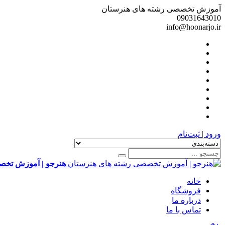
آموزش تخصصی رشته های هنرستان
09031643010
info@hoonarjo.ir
ورود | ثبت‌نام
هنرجو | آموزش تخص
خانه
فروشگاه
درباره ما
تماس با ما