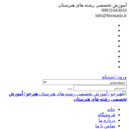
آموزش تخصصی رشته های هنرستان
09031643010
info@hoonarjo.ir
ورود | ثبت‌نام
هنرجو | آموزش
تخصصی رشته های هنرستان
خانه
فروشگاه
درباره ما
تماس با ما