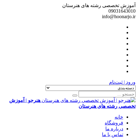
آموزش تخصصی رشته های هنرستان
09031643010
info@hoonarjo.ir
ورود | ثبت‌نام
هنرجو | آموزش
تخصصی رشته های هنرستان
خانه
فروشگاه
درباره ما
تماس با ما