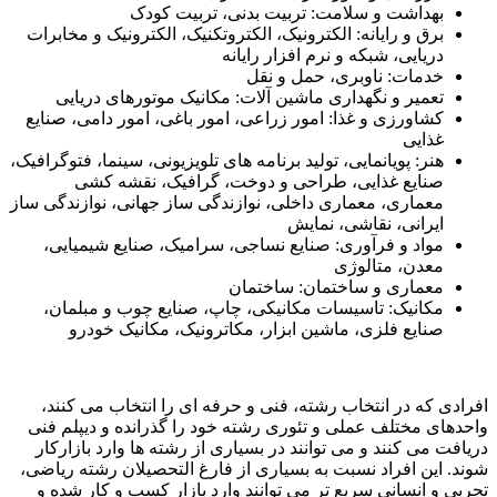
بهداشت و سلامت: تربیت بدنی، تربیت کودک
برق و رایانه: الکترونیک، الکتروتکنیک، الکترونیک و مخابرات
دریایی، شبکه و نرم افزار رایانه
خدمات: ناوبری، حمل و نقل
تعمیر و نگهداری ماشین آلات: مکانیک موتورهای دریایی
کشاورزی و غذا: امور زراعی، امور باغی، امور دامی، صنایع
غذایی
هنر: پویانمایی، تولید برنامه های تلویزیونی، سینما، فتوگرافیک،
صنایع غذایی، طراحی و دوخت، گرافیک، نقشه کشی
معماری، معماری داخلی، نوازندگی ساز جهانی، نوازندگی ساز
ایرانی، نقاشی، نمایش
مواد و فرآوری: صنایع نساجی، سرامیک، صنایع شیمیایی،
معدن، متالوژی
معماری و ساختمان: ساختمان
مکانیک: تاسیسات مکانیکی، چاپ، صنایع چوب و مبلمان،
صنایع فلزی، ماشین ابزار، مکاترونیک، مکانیک خودرو
افرادی که در انتخاب رشته، فنی و حرفه ای را انتخاب می کنند،
واحدهای مختلف عملی و تئوری رشته خود را گذرانده و دیپلم فنی
دریافت می کنند و می توانند در بسیاری از رشته ها وارد بازارکار
شوند. این افراد نسبت به بسیاری از فارغ التحصیلان رشته ریاضی،
تجربی و انسانی سریع تر می توانند وارد بازار کسب و کار شده و