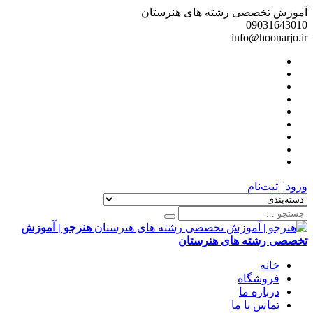
آموزش تخصصی رشته های هنرستان
09031643010
info@hoonarjo.ir
ورود | ثبت‌نام
هنرجو | آموزش
تخصصی رشته های هنرستان
خانه
فروشگاه
درباره ما
تماس با ما