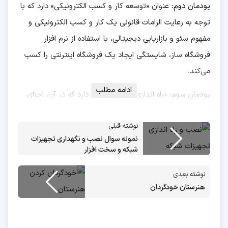
پودمان دوم:
عنوان «توسعه کار و کسب الکترونیکی» دارد که با
توجه به رعایت الزامات قانونی یک کار و کسب الکترونیکی و
مفهوم سئو و بازاریابی دیجیتالی، با استفاده از نرم افزار
فروشگاه ساز، شایستگی ایجاد یک فروشگاه اینترنتی را کسب
می‌کند.
ادامه مطلب
پودمان سوم:
«راه اندازی مسیریاب» نام دارد که در آن، اجزای
یک مسیریاب مورد شناسایی قرار گرفته و در شبکه راه اندازی
نوشته قبلی
می شود. سپس با استفاده از مسیریابی به شبکه های دیگر
نمونه سوال نصب و نگهداری تجهیزات
متصل شده و سرویس های یک مسیریاب را راه اندازی می
شبکه و سخت افزار
کند.
نوشته بعدی
پودمان چهارم:
با عنوان «تنظیمات امنیت شبکه» به مراحل
هنرستان خودگردان
تست آسیب پذیری های شبکه و شناسایی روش های مقابله با
حملات، پیکربندی فایروال ویندوز و پیکربندی فایروال