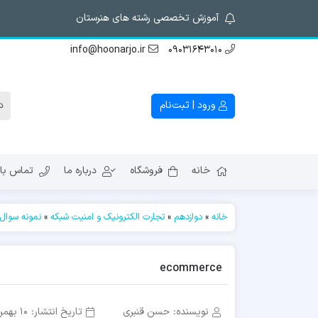
آموزش تخصصی رشته های هنرستان
info@hoonarjo.ir
09031643010
ورود | ثبت‌نام
خانه
فروشگاه
درباره ما
تماس با 
خانه
»
دوازدهم
»
تجارت الکترونیک و امنیت شبکه
»
نمونه سوال 
ecommerce
نویسنده:
حسن قنبری
تاریخ انتشار:
10 بهمن 1396