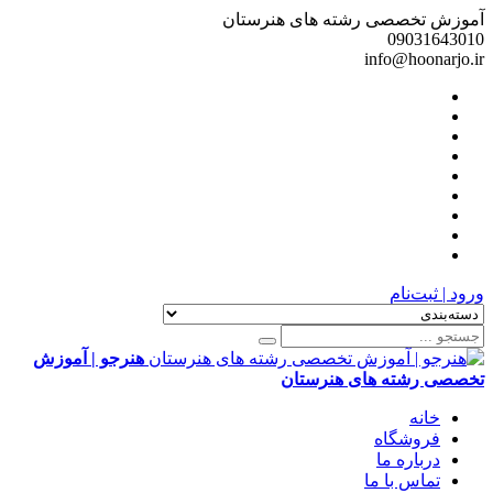
آموزش تخصصی رشته های هنرستان
09031643010
info@hoonarjo.ir
ورود | ثبت‌نام
هنرجو | آموزش
تخصصی رشته های هنرستان
خانه
فروشگاه
درباره ما
تماس با ما