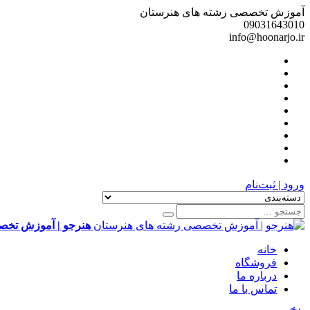
آموزش تخصصی رشته های هنرستان
09031643010
info@hoonarjo.ir
ورود | ثبت‌نام
هنرجو | آموزش تخص
خانه
فروشگاه
درباره ما
تماس با ما