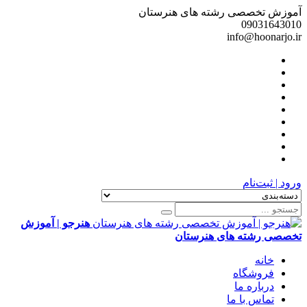
آموزش تخصصی رشته های هنرستان
09031643010
info@hoonarjo.ir
ورود | ثبت‌نام
هنرجو | آموزش
تخصصی رشته های هنرستان
خانه
فروشگاه
درباره ما
تماس با ما