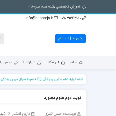
آموزش تخصصی رشته های هنرستان
info@hoonarjo.ir
09031643010
ورود | ثبت‌نام
خانه
فروشگاه
درباره ما
تماس با 
خانه
»
پایه دهم
»
دین و زندگی (1)
»
نمونه سوال دین و زندگی ۱
نوبت دوم علوم بجنورد
نویسنده:
حسن قنبری
تاریخ انتشار:
26 شهریور 1396