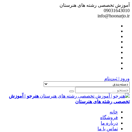
آموزش تخصصی رشته های هنرستان
09031643010
info@hoonarjo.ir
ورود | ثبت‌نام
هنرجو | آموزش
تخصصی رشته های هنرستان
خانه
فروشگاه
درباره ما
تماس با ما