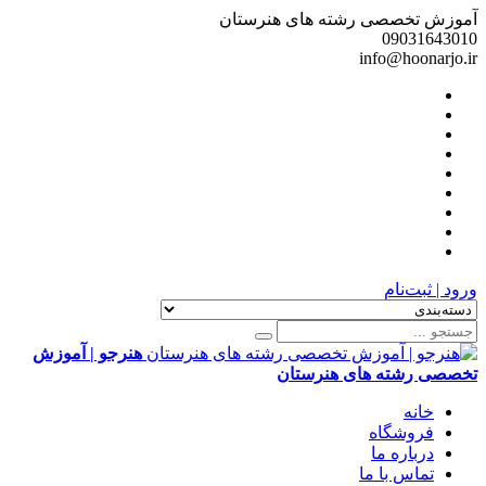
آموزش تخصصی رشته های هنرستان
09031643010
info@hoonarjo.ir
ورود | ثبت‌نام
هنرجو | آموزش
تخصصی رشته های هنرستان
خانه
فروشگاه
درباره ما
تماس با ما