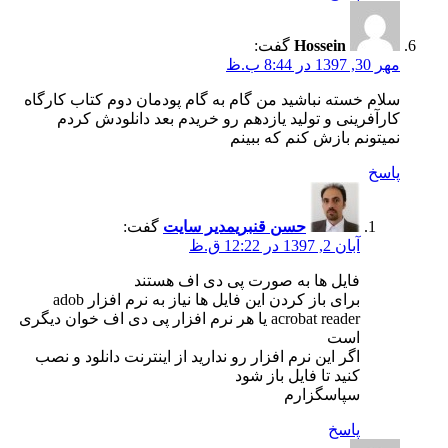
Hossein
گفت:
مهر 30, 1397 در 8:44 ب.ظ
سلام خسته نباشید من گام به گام پودمان دوم کتاب کارگاه
کارآفرینی و تولید یازدهم رو خریدم بعد دانلودش کردم
نمیتونم بازش کنم که ببینم
پاسخ
حسن قنبری
مدیر سایت
گفت:
آبان 2, 1397 در 12:22 ق.ظ
فایل ها به صورت پی دی اف هستند
برای باز کردن این فایل ها نیاز به نرم افزار adob
acrobat reader یا هر نرم افزار پی دی اف خوان دیگری
است
اگر این نرم افزار رو ندارید از اینترنت دانلود و نصب
کنید تا فایل باز شود
سپاسگزارم
پاسخ