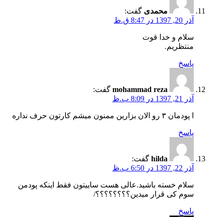
محمدی
گفت:
آذر 20, 1397 در 8:47 ق.ظ
سلام و خدا قوت
منتظریم.
پاسخ
mohammad reza
گفت:
آذر 21, 1397 در 8:09 ب.ظ
ا پودمان ۳ رو الان بزارین ممنون میشم کارتون حرف نداره
پاسخ
hilda
گفت:
آذر 22, 1397 در 6:50 ب.ظ
سلام خسته باشید.عالی هست ساییتون فقط اینکه پودمن
سوم کی قرار میدین؟؟؟؟؟؟؟؟/
پاسخ