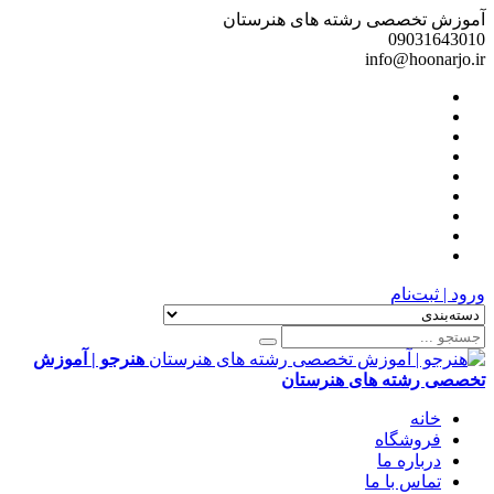
آموزش تخصصی رشته های هنرستان
09031643010
info@hoonarjo.ir
ورود | ثبت‌نام
هنرجو | آموزش
تخصصی رشته های هنرستان
خانه
فروشگاه
درباره ما
تماس با ما