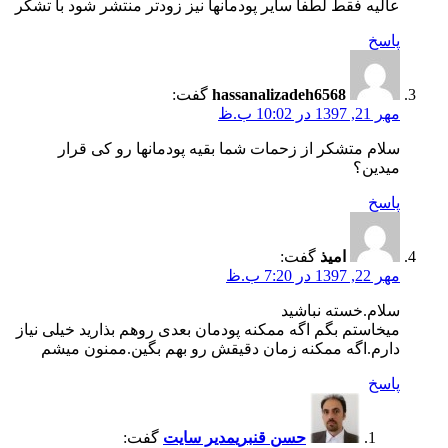
عالیه فقط لطفا سایر پودمانها نیز زودتر منتشر شود با تشکر
پاسخ
hassanalizadeh6568
گفت:
مهر 21, 1397 در 10:02 ب.ظ
سلام متشکر از زحمات شما بقیه پودمانها رو کی قرار
میدین؟
پاسخ
امیذ
گفت:
مهر 22, 1397 در 7:20 ب.ظ
سلام.خسته نباشید
میخاستم بگم اگه ممکنه پودمان بعدی روهم بذارید خیلی نیاز
دارم.اگه ممکنه زمان دقیقش رو بهم بگین.ممنون میشم
پاسخ
حسن قنبری
مدیر سایت
گفت: