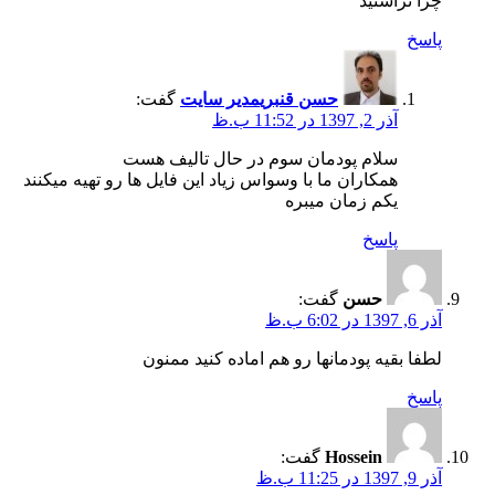
چرا نزاشتید
پاسخ
حسن قنبری
مدیر سایت
گفت:
آذر 2, 1397 در 11:52 ب.ظ
سلام پودمان سوم در حال تالیف هست
همکاران ما با وسواس زیاد این فایل ها رو تهیه میکنند
یکم زمان میبره
پاسخ
حسن
گفت:
آذر 6, 1397 در 6:02 ب.ظ
لطفا بقیه پودمانها رو هم اماده کنید ممنون
پاسخ
Hossein
گفت:
آذر 9, 1397 در 11:25 ب.ظ