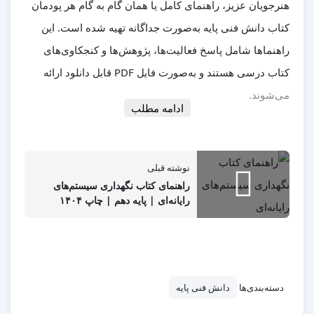
هنرجویان عزیز، راهنمای کامل یا همان
گام به گام هر پودمان
کتاب دانش فنی پایه
به‌صورت جداگانه تهیه شده است. این
راهنماها شامل پاسخ فعالیت‌ها، پژوهش‌ها و کنجکاوی‌های
کتاب درسی هستند و به‌صورت فایل PDF قابل دانلود ارائه
می‌شوند.
ادامه مطلب
✅ پودمان اول: مفاهیم پایه سخت‌افزار و نرم‌افزار
نوشته قبلی
📎مشاهده و خرید راهنمای پودمان اول
راهنمای کتاب نگهداری سیستم‌های
رایانه‌ای | پایه دهم | چاپ ۱۴۰۴
✅ پودمان دوم: اینترنت و رایانش ابری
📎مشاهده و خرید راهنمای پودمان دوم
✅ پودمان سوم: حل مسئله و الگوریتم و فلوچارت
دسته‌بندی‌ها
دانش فنی پایه