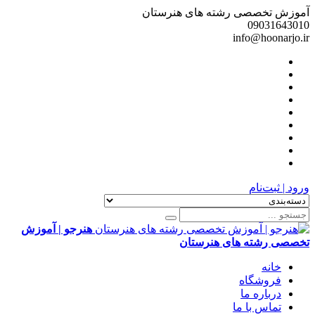
آموزش تخصصی رشته های هنرستان
09031643010
info@hoonarjo.ir
ورود | ثبت‌نام
هنرجو | آموزش
تخصصی رشته های هنرستان
خانه
فروشگاه
درباره ما
تماس با ما