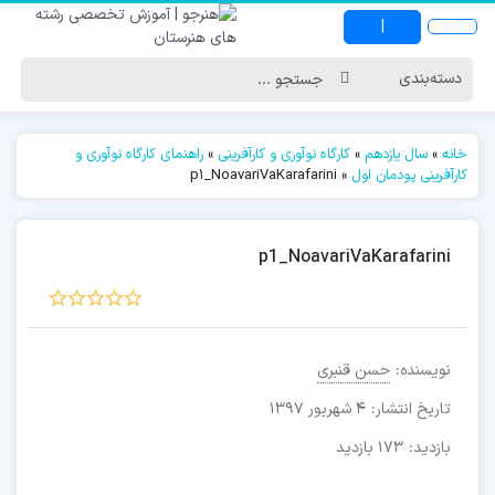
|
خانه
»
سال یازدهم
»
کارگاه نوآوری و کارآفرینی
»
راهنمای کارگاه نوآوری و
کارآفرینی پودمان اول
»
p1_NoavariVaKarafarini
p1_NoavariVaKarafarini
نویسنده:
حسن قنبری
تاریخ انتشار:
4 شهریور 1397
بازدید:
173 بازدید