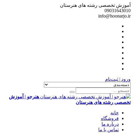
آموزش تخصصی رشته های هنرستان
09031643010
info@hoonarjo.ir
ورود | ثبت‌نام
هنرجو | آموزش
تخصصی رشته های هنرستان
خانه
فروشگاه
درباره ما
تماس با ما