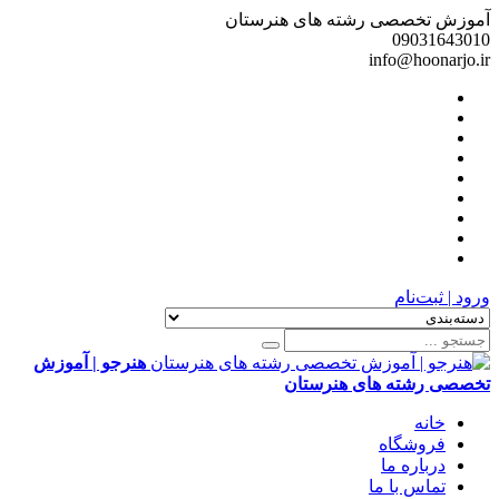
آموزش تخصصی رشته های هنرستان
09031643010
info@hoonarjo.ir
ورود | ثبت‌نام
هنرجو | آموزش
تخصصی رشته های هنرستان
خانه
فروشگاه
درباره ما
تماس با ما