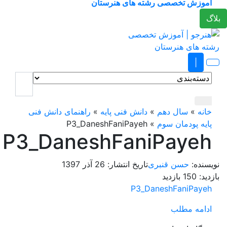
وزش تخصصی رشته های هنرستان
|
ه
»
سال دهم
»
دانش فنی پایه
»
راهنمای دانش فنی
ه پودمان سوم
»
P3_DaneshFaniPayeh
P3_DaneshFaniPaye
نده:
حسن قنبری
تاریخ انتشار:
26 آذر 1397
د:
150 بازدید
P3_DaneshFaniPay
امه مطلب