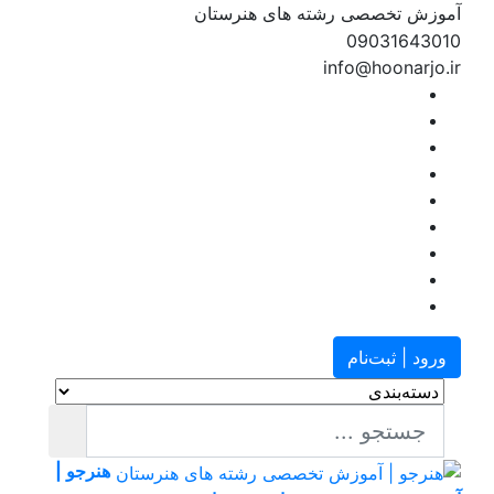
وزش تخصصی رشته های هنرستان
090316430
info@hoonarjo.
رود | ثبت‌نام
هنرجو |