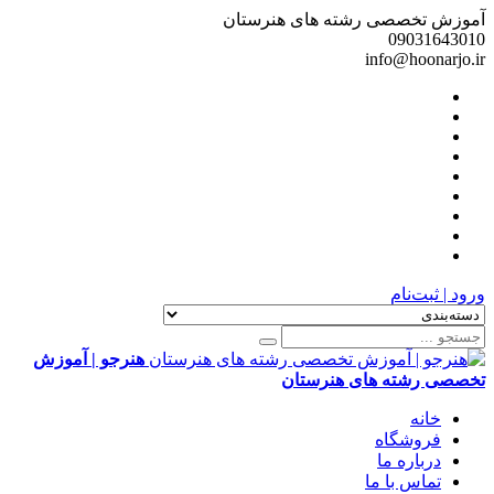
آموزش تخصصی رشته های هنرستان
09031643010
info@hoonarjo.ir
ورود | ثبت‌نام
هنرجو | آموزش
تخصصی رشته های هنرستان
خانه
فروشگاه
درباره ما
تماس با ما