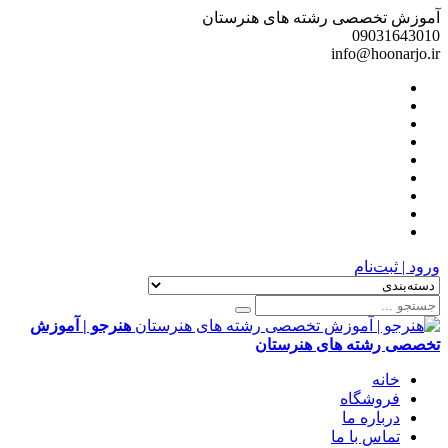
آموزش تخصصی رشته های هنرستان
09031643010
info@hoonarjo.ir
ورود | ثبت‌نام
هنرجو | آموزش
تخصصی رشته های هنرستان
خانه
فروشگاه
درباره ما
تماس با ما