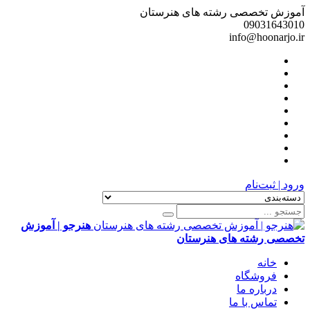
آموزش تخصصی رشته های هنرستان
09031643010
info@hoonarjo.ir
ورود | ثبت‌نام
هنرجو | آموزش
تخصصی رشته های هنرستان
خانه
فروشگاه
درباره ما
تماس با ما